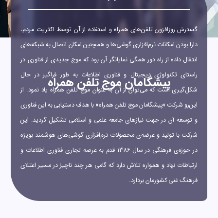
گسترش روزافزون تلفن‌هاي همراه و استفاده از آن توسط اكثريت مردم،
دارا بودن امکانات نرم‌افزاري گوشي‌ها و همچنین امکان اتصال به شبکه‌های
انتقال داده از راه دور همگی نمايانگر آن بود كه موج جدیدی از فناوری در
راستای تکنولوژی دیجیتال و فناوری اطلاعات به طور فراگیر در حال
پیشگامان موج تلفن همراه
شکل‌گیری است که می‌توان از آن به عنوان موج تلفن همراه یاد نمود. از
این‌رو شركت «پیشگامان موج تلفن همراه» با هدف دستیابی به این فناوری
و توسعه آن در جهت نیازهای جامعه علمی و اسلامی تشکیل گردید. این
شرکت با تولید و عرضه‌ی محصولات نرم‌افزاری گوشی‌های هوشمند بویژه
در حوزه‌ی فرهنگی در سال 1386 قدم به عرصه تجاری فناوری اطلاعات و
ارتباطات نهاد و همواره تلاش دارد که گامی هر چند ناچیز در مسیر اعتلای
فرهنگ غنی کشورمان بردارد.