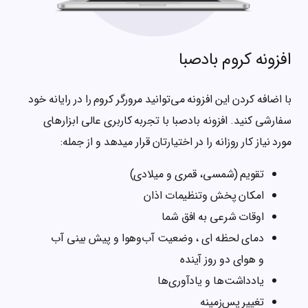
افزونه کروم بادصبا
ارائه کلیات مفاتیح الجنان به همراه
ترجمه و صوت
با اضافه کردن این افزونه‌ می‌توانید مرورگر کروم را در رایانه خود
امکان استفاده از صوت چندین مداح
سفارشی کنید. افزونه بادصبا با تجربه کاربری عالی ابزارهای
در ادعیه و زیارات معروفه
مورد نیاز کار روزانه را در اختیارتان قرار میدهد و از جمله:
نمايش همزمان متن وترجمه
تقویم (شمسی، قمری و میلادی)
امکان شرکت در ختم ذکر آنلاین
امکان پخش وتنظیمات اذان
جستجو در متن و ترجمه و عناوین
اوقات شرعی به افق شما
فهرست
دمای لحظه ای ، وضعیت آب‌وهوا و پیش بینی آب
نمایش اطلاعات در دسته بندی های
و هوای دو روز آینده
مجزا جهت دسترسی سریعتر
یادداشت‌ها و یادآوری‌ها
ارائه اعمال روزانه مطابق با تقویم
تغییر پس‌زمینه